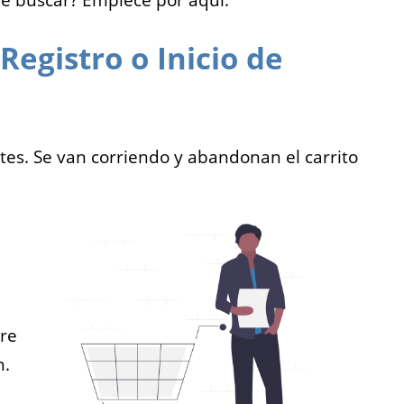
de buscar? Empiece por aquí:
Registro o Inicio de
ntes. Se van corriendo y abandonan el carrito
bre
n.