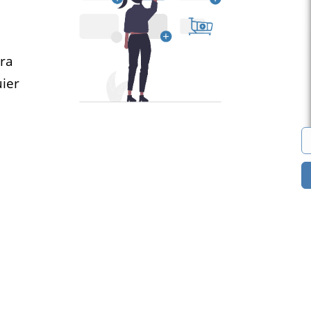
eo
Marketplaces
ara
encias de
Construye un mercado
ier
 quieren
para casi cualquier cosa.
us vacantes
¿Ordenadores? ¿Ropa?
en línea.
¿Libros? ¡Lo que quieras!
Todas las soluciones