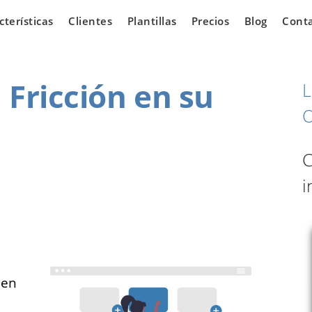
cterísticas
Clientes
Plantillas
Precios
Blog
Cont
 Fricción en su
L
O
iarias
Vehículos
C
i
 los que
¿Tienes un concesionario
ear una
de automóviles y estás
e venta de
buscando oportunidades
n línea.
para expandir tu negocio?
 en