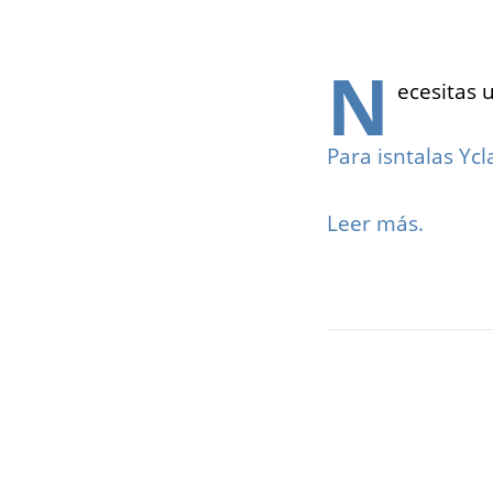
N
ecesitas 
Empl
Para isntalas Ycl
Para las ag
trabajo que
Leer más.
poner todas s
disponibles 