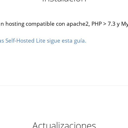
un hosting compatible con apache2, PHP > 7.3 y M
eo
Marketplaces
as Self-Hosted Lite sigue esta guía.
encias de
Construye un mercado
 quieren
para casi cualquier cosa.
us vacantes
¿Ordenadores? ¿Ropa?
en línea.
¿Libros? ¡Lo que quieras!
Todas las soluciones
Actualizaciones