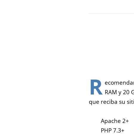
R
ecomendamo
RAM y 20 G
que reciba su si
Apache 2+
PHP 7.3+