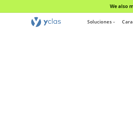
We also m
Soluciones
Cara
Inmobil
Para todos
quieren cr
plataforma d
inmuebles e