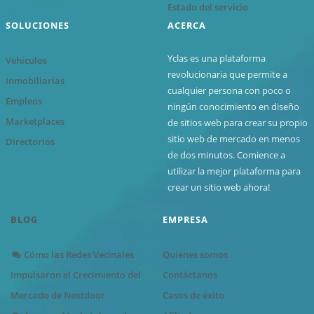
Estado del servicio
SOLUCIONES
ACERCA
Yclas es una plataforma
Vehículos
revolucionaria que permite a
Inmobiliarias
cualquier persona con poco o
Empleos
ningún conocimiento en diseño
Marketplaces
de sitios web para crear su propio
sitio web de mercado en menos
Directorios
de dos minutos. Comience a
utilizar la mejor plataforma para
crear un sitio web ahora!
BLOG
EMPRESA
Cómo las Redes Vecinales
Quiénes somos
Impulsaron el Crecimiento del
Contáctanos
Mercado de Nextdoor
Casos de éxito