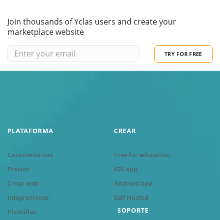
Join thousands of Yclas users and create your
marketplace website
TRY FOR FREE
PLATAFORMA
CREAR
Características
Free for education
Precios
iOS app
Crear web
Android app
Integraciones
Self Hosted
SOPORTE
Plantillas