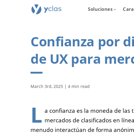
Soluciones
Cara
Confianza por d
de UX para merc
Inmobil
Para todos
March 3rd, 2025 | 4 min read
quieren cr
plataforma d
inmuebles e
L
a confianza es la moneda de las 
mercados de clasificados en lín
menudo interactúan de forma anónima