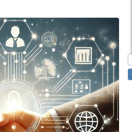
eo
Marketplaces
encias de
Construye un mercado
 quieren
para casi cualquier cosa.
us vacantes
¿Ordenadores? ¿Ropa?
en línea.
¿Libros? ¡Lo que quieras!
Todas las soluciones