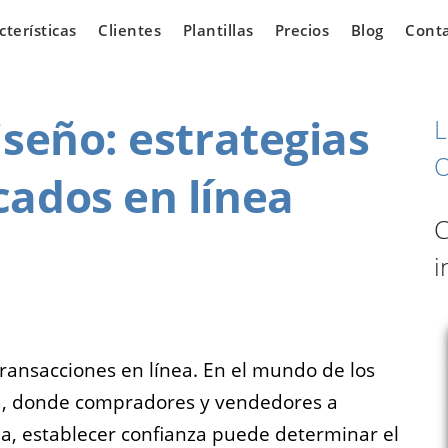
cterísticas
Clientes
Plantillas
Precios
Blog
Cont
iseño: estrategias
L
O
ados en línea
iarias
Vehículos
C
i
 los que
¿Tienes un concesionario
ear una
de automóviles y estás
e venta de
buscando oportunidades
n línea.
para expandir tu negocio?
transacciones en línea. En el mundo de los
ea, donde compradores y vendedores a
, establecer confianza puede determinar el