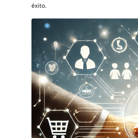
éxito.
Empl
Para las ag
trabajo que
poner todas s
disponibles 