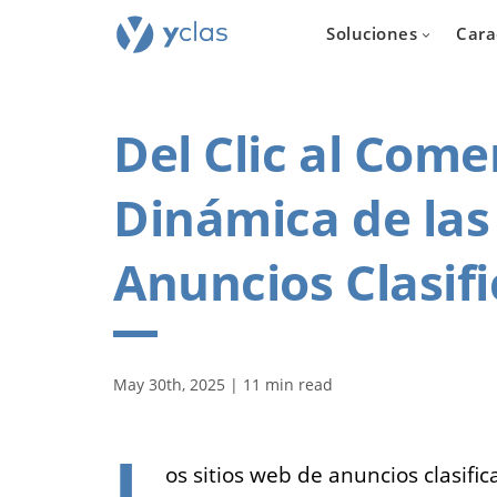
Soluciones
Cara
Del Clic al Come
Dinámica de las
Inmobil
Anuncios Clasif
Para todos
quieren cr
plataforma d
inmuebles e
May 30th, 2025 | 11 min read
L
os sitios web de anuncios clasif