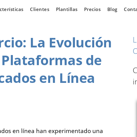
cterísticas
Clientes
Plantillas
Precios
Blog
Cont
rcio: La Evolución
L
O
 Plataformas de
iarias
Vehículos
C
icados en Línea
i
 los que
¿Tienes un concesionario
ear una
de automóviles y estás
e venta de
buscando oportunidades
n línea.
para expandir tu negocio?
icados en línea han experimentado una