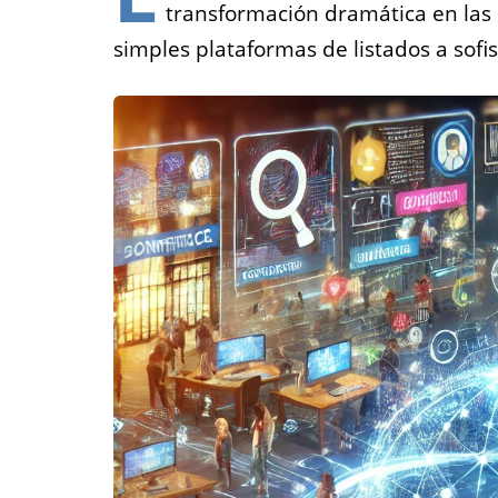
transformación dramática en las
simples plataformas de listados a sofi
Empl
Para las ag
trabajo que
poner todas s
disponibles 