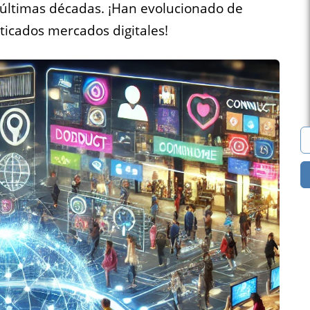
 últimas décadas. ¡Han evolucionado de
sticados mercados digitales!
eo
Marketplaces
encias de
Construye un mercado
 quieren
para casi cualquier cosa.
us vacantes
¿Ordenadores? ¿Ropa?
en línea.
¿Libros? ¡Lo que quieras!
Todas las soluciones