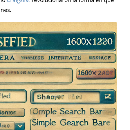
omo
Craigslist
revolucionaron la forma en que
enes.