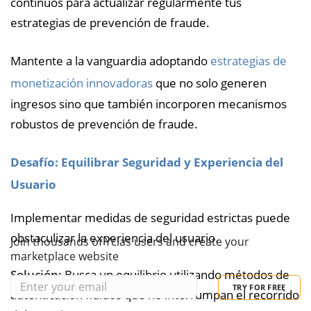
continuos para actualizar regularmente tus
estrategias de prevención de fraude.
Mantente a la vanguardia adoptando
estrategias de
monetización innovadoras
que no solo generen
ingresos sino que también incorporen mecanismos
robustos de prevención de fraude.
Desafío: Equilibrar Seguridad y Experiencia del
Usuario
Implementar medidas de seguridad estrictas puede
obstaculizar la experiencia del usuario.
Join thousands of Yclas users and create your
marketplace website
Solución:
Busca un equilibrio utilizando métodos de
TRY FOR FREE
autenticación fluidos que no interrumpan el recorrido