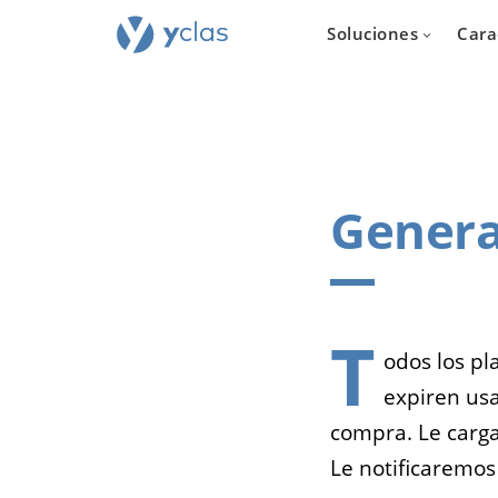
Soluciones
Cara
Genera
Inmobil
Para todos
quieren cr
T
plataforma d
odos los p
inmuebles e
expiren us
compra. Le carga
Le notificaremos