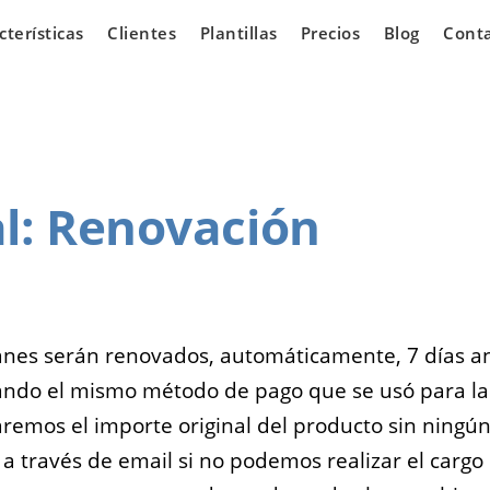
cterísticas
Clientes
Plantillas
Precios
Blog
Cont
l
: Renovación
iarias
Vehículos
 los que
¿Tienes un concesionario
ear una
de automóviles y estás
e venta de
buscando oportunidades
lanes serán renovados, automáticamente, 7 días a
n línea.
para expandir tu negocio?
ando el mismo método de pago que se usó para la
remos el importe original del producto sin ningú
 a través de email si no podemos realizar el cargo