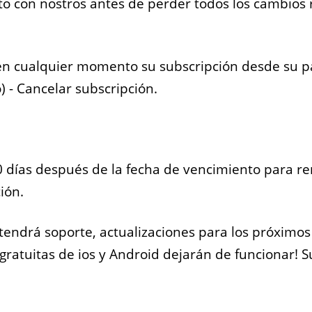
o con nostros antes de perder todos los cambios 
eo
Marketplaces
n cualquier momento su subscripción desde su pa
encias de
Construye un mercado
) - Cancelar subscripción.
 quieren
para casi cualquier cosa.
us vacantes
¿Ordenadores? ¿Ropa?
en línea.
¿Libros? ¡Lo que quieras!
 días después de la fecha de vencimiento para r
ión.
Todas las soluciones
tendrá soporte, actualizaciones para los próximo
gratuitas de ios y Android dejarán de funcionar! S