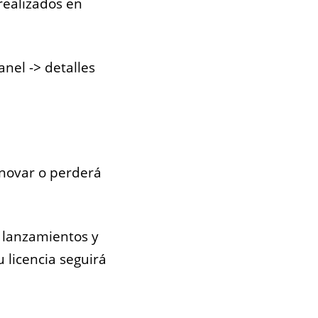
realizados en
nel -> detalles
enovar o perderá
s lanzamientos y
u licencia seguirá