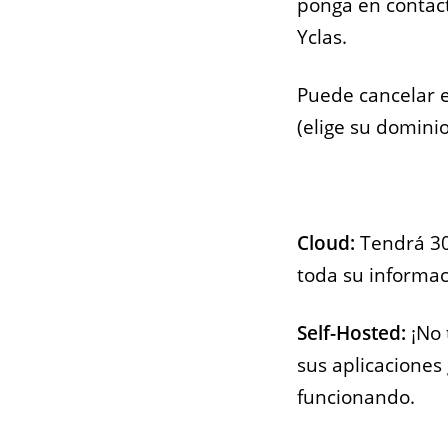
ponga en contact
Yclas.
Empl
Puede cancelar e
Para las ag
(elige su dominio
trabajo que
poner todas s
disponibles 
Cloud:
Tendrá 30
toda su informac
Self-Hosted:
¡No 
sus aplicaciones 
funcionando.